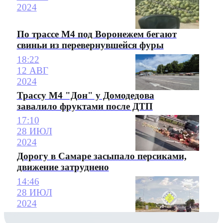
2024
По трассе М4 под Воронежем бегают
свиньи из перевернувшейся фуры
18:22
12 АВГ
2024
Трассу М4 "Дон" у Домодедова
завалило фруктами после ДТП
17:10
28 ИЮЛ
2024
Дорогу в Самаре засыпало персиками,
движение затруднено
14:46
28 ИЮЛ
2024