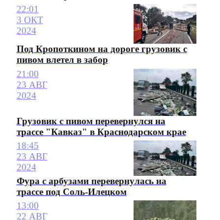
22:01
3 ОКТ
2024
Под Кропоткином на дороге грузовик с
пивом влетел в забор
21:00
23 АВГ
2024
Грузовик с пивом перевернулся на
трассе "Кавказ" в Краснодарском крае
18:45
23 АВГ
2024
Фура с арбузами перевернулась на
трассе под Соль-Илецком
13:00
22 АВГ