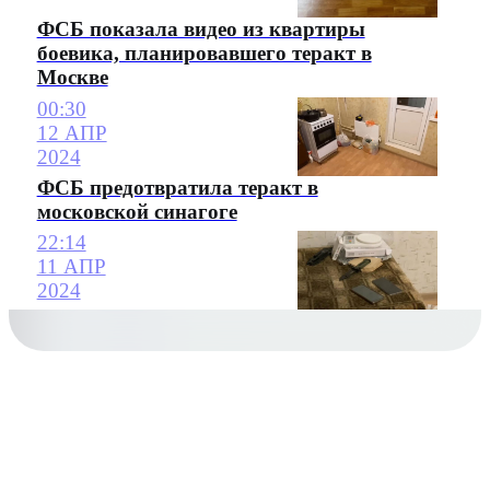
ФСБ показала видео из квартиры
боевика, планировавшего теракт в
Москве
00:30
12 АПР
2024
ФСБ предотвратила теракт в
московской синагоге
22:14
11 АПР
2024