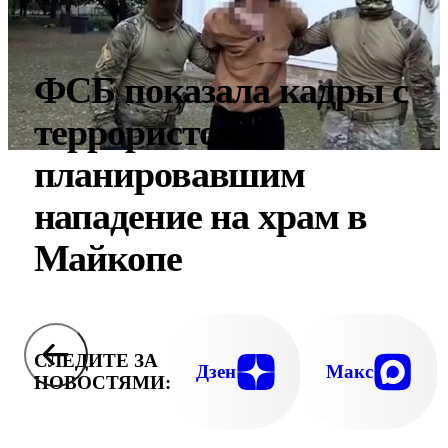
ФСБ показала кадры с
террористом,
планировавшим
нападение на храм в
Майкопе
СЛЕДИТЕ ЗА
Дзен
Макс
НОВОСТЯМИ: