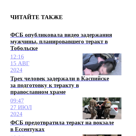
ЧИТАЙТЕ ТАКЖЕ
ФСБ опубликовала видео задержания
мужчины, планировавшего теракт в
Тобольске
12:16
15 АВГ
2024
Трех человек задержали в Каспийске
за подготовку к теракту в
православном храме
09:47
27 ИЮЛ
2024
ФСБ предотвратила теракт на вокзале
в Ессентуках