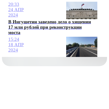
20:33
24 АПР
2024
В Ингушетии заведено дело о хищении
17 млн рублей при реконструкции
моста
15:24
18 АПР
2024