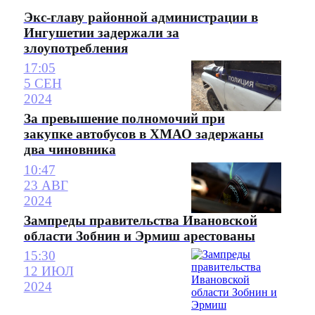
Экс-главу районной администрации в
Ингушетии задержали за
злоупотребления
17:05
5 СЕН
2024
За превышение полномочий при
закупке автобусов в ХМАО задержаны
два чиновника
10:47
23 АВГ
2024
Зампреды правительства Ивановской
области Зобнин и Эрмиш арестованы
15:30
12 ИЮЛ
2024