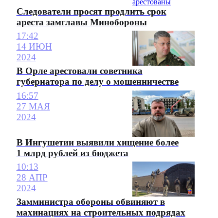
Следователи просят продлить срок
ареста замглавы Минобороны
17:42
14 ИЮН
2024
В Орле арестовали советника
губернатора по делу о мошенничестве
16:57
27 МАЯ
2024
В Ингушетии выявили хищение более
1 млрд рублей из бюджета
10:13
28 АПР
2024
Замминистра обороны обвиняют в
махинациях на строительных подрядах