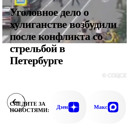
Уголовное дело о
хулиганстве возбудили
после конфликта со
стрельбой в
Петербурге
© СОЦСЕ
СЛЕДИТЕ ЗА
Дзен
Макс
НОВОСТЯМИ: