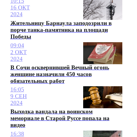
10:15
16 ОКТ
2024
Жительницу Барнаула заподозрили в
порче танка-памятника на площади
Победы
09:04
2 ОКТ
2024
В Сочи осквернившей Вечный огонь
женщине назначили 450 часов
обязательных работ
16:05
9 СЕН
2024
Выходка вандала на воинском
мемориале в Старой Руссе попала на
видео
16:38