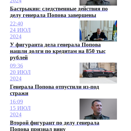
2024
Бастрыкин: следственные действия по
делу генерала Попова завершены
22:40
24 ИЮЛ
2024
У фигуранта дела генерала Попова
нашли долги по кредитам на 850 тыс
рублей
09:36
20 ИЮЛ
2024
Генерала Попова отпустили из-под
стражи
16:09
15 ИЮЛ
2024
Второй фигурант по делу генерала
Попова признал вину