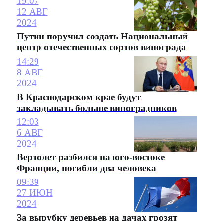
19:07
12 АВГ
2024
Путин поручил создать Национальный
центр отечественных сортов винограда
14:29
8 АВГ
2024
В Краснодарском крае будут
закладывать больше виноградников
12:03
6 АВГ
2024
Вертолет разбился на юго-востоке
Франции, погибли два человека
09:39
27 ИЮН
2024
За вырубку деревьев на дачах грозят