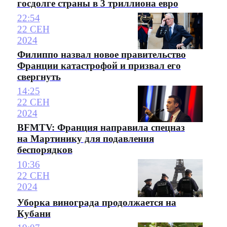
госдолге страны в 3 триллиона евро
22:54
22 СЕН
2024
Филиппо назвал новое правительство
Франции катастрофой и призвал его
свергнуть
14:25
22 СЕН
2024
BFMTV: Франция направила спецназ
на Мартинику для подавления
беспорядков
10:36
22 СЕН
2024
Уборка винограда продолжается на
Кубани