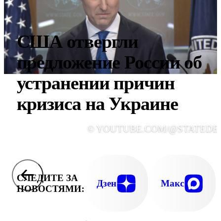
США отвергли
предложение России об
устранении причин
кризиса на Украине
© YOUTUBE.COM/@STATEDE
СЛЕДИТЕ ЗА
Дзен
Макс
НОВОСТЯМИ: