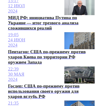
15:17
12 ИЮЛ
2024
МИД РФ: инициатива Путина по
Украине — итог трезвого анализа
сложившихся реалий
19:05
24 ИЮН
2024
Пентагон: США по-прежнему против
ударов Киева по территории РФ
оружием Запада
22:39
30 МАЯ
2024
Госдеп: США по-прежнему против
использования своего оружия для
ударов вглубь РФ
21:35