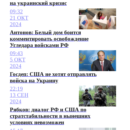
на украинский кризис
09:32
21 ОКТ
2024
Антонов: Белый дом боится
комментировать освобождение
Угледара войсками РФ
09:43
5 ОКТ
2024
Госдеп: США не хотят отправлять
войска на Украину
22:19
13 СЕН
2024
Рябков: диалог РФ и США по
стратстабильности в нынешних
условиях невозможен