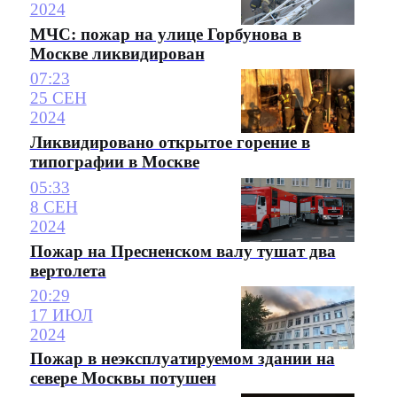
2024
МЧС: пожар на улице Горбунова в
Москве ликвидирован
07:23
25 СЕН
2024
Ликвидировано открытое горение в
типографии в Москве
05:33
8 СЕН
2024
Пожар на Пресненском валу тушат два
вертолета
20:29
17 ИЮЛ
2024
Пожар в неэксплуатируемом здании на
севере Москвы потушен