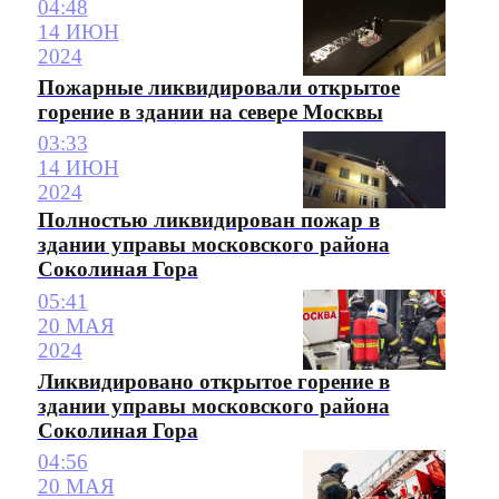
04:48
14 ИЮН
2024
Пожарные ликвидировали открытое
горение в здании на севере Москвы
03:33
14 ИЮН
2024
Полностью ликвидирован пожар в
здании управы московского района
Соколиная Гора
05:41
20 МАЯ
2024
Ликвидировано открытое горение в
здании управы московского района
Соколиная Гора
04:56
20 МАЯ