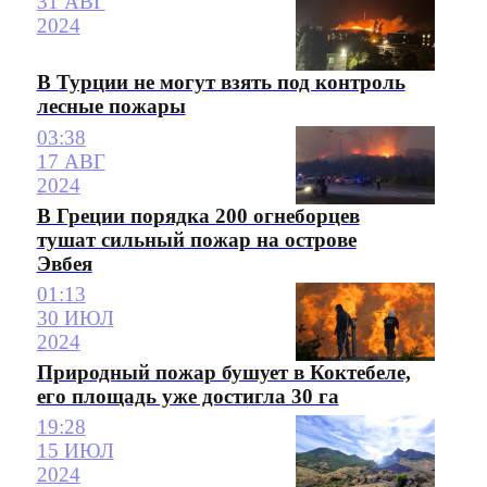
31 АВГ
2024
В Турции не могут взять под контроль
лесные пожары
03:38
17 АВГ
2024
В Греции порядка 200 огнеборцев
тушат сильный пожар на острове
Эвбея
01:13
30 ИЮЛ
2024
Природный пожар бушует в Коктебеле,
его площадь уже достигла 30 га
19:28
15 ИЮЛ
2024