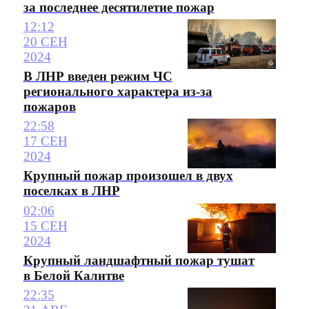
за последнее десятилетие пожар
12:12
20 СЕН
2024
В ЛНР введен режим ЧС
регионального характера из-за
пожаров
22:58
17 СЕН
2024
Крупный пожар произошел в двух
поселках в ЛНР
02:06
15 СЕН
2024
Крупный ландшафтный пожар тушат
в Белой Калитве
22:35