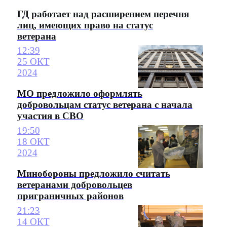
ГД работает над расширением перечня
лиц, имеющих право на статус
ветерана
12:39
25 ОКТ
2024
МО предложило оформлять
добровольцам статус ветерана с начала
участия в СВО
19:50
18 ОКТ
2024
Минобороны предложило считать
ветеранами добровольцев
приграничных районов
21:23
14 ОКТ