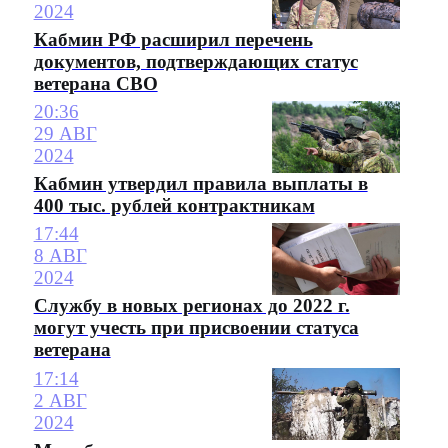
2024
Кабмин РФ расширил перечень
документов, подтверждающих статус
ветерана СВО
20:36
29 АВГ
2024
Кабмин утвердил правила выплаты в
400 тыс. рублей контрактникам
17:44
8 АВГ
2024
Службу в новых регионах до 2022 г.
могут учесть при присвоении статуса
ветерана
17:14
2 АВГ
2024