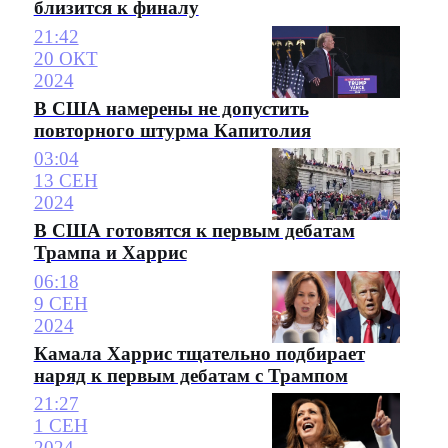
близится к финалу
21:42
20 ОКТ
2024
В США намерены не допустить
повторного штурма Капитолия
03:04
13 СЕН
2024
В США готовятся к первым дебатам
Трампа и Харрис
06:18
9 СЕН
2024
Камала Харрис тщательно подбирает
наряд к первым дебатам с Трампом
21:27
1 СЕН
2024