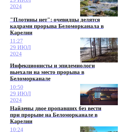
2024
"Плотины нет": очевидцы делятся
кадрами прорыва Беломорканала в
Карелии
11:27
29 ИЮЛ
2024
Инфекционисты и эпидемиологи
выехали на место прорыва в
Беломорканале
10:50
29 ИЮЛ
2024
Найдены двое пропавших без вести
при прорыве на Беломорканале в
Карелии
10:24