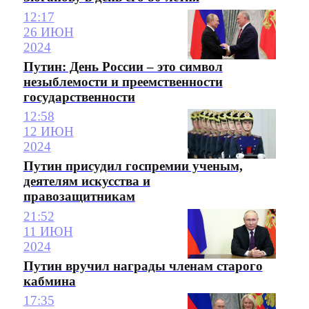
12:17
26 ИЮН
2024
Путин: День России – это символ
незыблемости и преемственности
государственности
12:58
12 ИЮН
2024
Путин присудил госпремии ученым,
деятелям искусства и
правозащитникам
21:52
11 ИЮН
2024
Путин вручил награды членам старого
кабмина
17:35