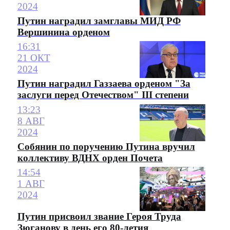
2024
Путин наградил замглавы МИД РФ
Вершинина орденом
16:31
21 ОКТ
2024
Путин наградил Газзаева орденом "За
заслуги перед Отечеством" III степени
13:23
8 АВГ
2024
Собянин по поручению Путина вручил
коллективу ВДНХ орден Почета
14:54
1 АВГ
2024
Путин присвоил звание Героя Труда
Зюганову в день его 80-летия