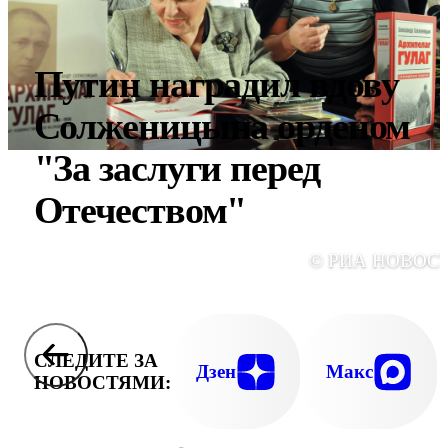
Путин наградил вдову
Солженицына орденом
"За заслуги перед
Отечеством"
© РИА НОВОС
СЛЕДИТЕ ЗА
Дзен
Макс
НОВОСТЯМИ: