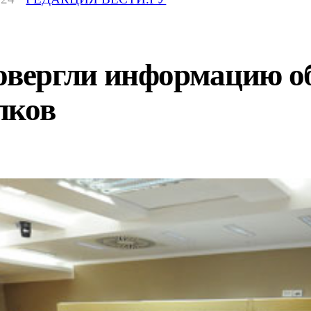
ергли информацию об
пков