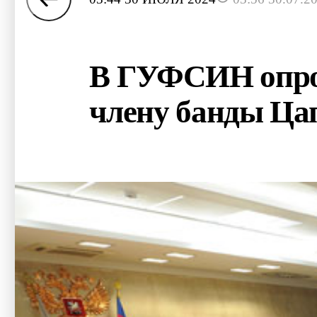
В ГУФСИН опров
члену банды Ца