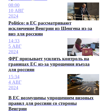
08:00
10 АВГ
2024
Politico: в ЕС рассматривают
исключение Венгрии из Шенгена из-за
виз для россиян
14:33
5 АВГ
2024
ФРГ призывает усилить контроль на
границах ЕС из-за упрощения въезда
для россиян
15:34
4 АВГ
2024
В ЕС возмущены упрощением визовых
правил для россиян со стороны
Венгрии