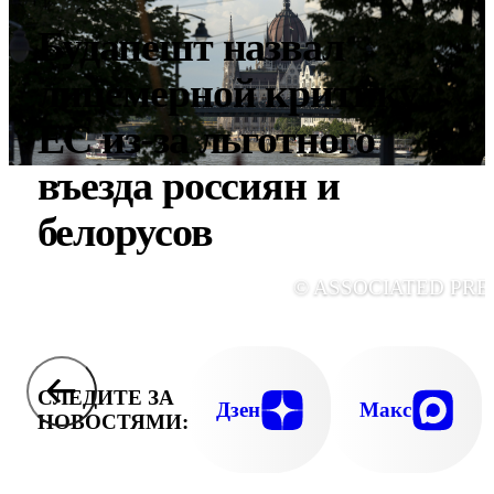
Будапешт назвал
лицемерной критику
ЕС из-за льготного
въезда россиян и
белорусов
© ASSOCIATED PRE
СЛЕДИТЕ ЗА
Дзен
Макс
НОВОСТЯМИ: