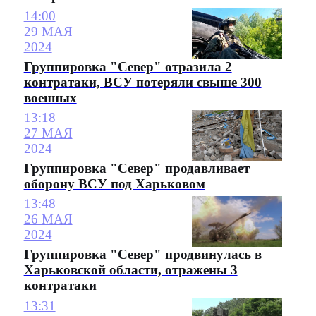
14:00
29 МАЯ
2024
Группировка "Север" отразила 2
контратаки, ВСУ потеряли свыше 300
военных
13:18
27 МАЯ
2024
Группировка "Север" продавливает
оборону ВСУ под Харьковом
13:48
26 МАЯ
2024
Группировка "Север" продвинулась в
Харьковской области, отражены 3
контратаки
13:31