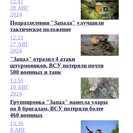
12:41
28 АВГ
2024
Подразделения "Запада" улучшили
тактическое положение
12:21
27 АВГ
2024
"Запад" отразил 4 атаки
штурмовиков, ВСУ потеряли почти
500 военных и танк
13:50
10 АВГ
2024
Группировка "Запад" нанесла удары
по 8 бригадам, ВСУ потеряли более
460 военных
13:36
8 АВГ