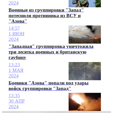
2024
Военные из группировки "Запад"
потеснили противника из ВСУ и
"Азова"
14:57
1 ИЮН
2024
"Западная" группировка уничтожила
три десятка военных и британскую
гаубицу
13:23
1 МАЯ
2024
Боевики "Азова" попали под удары
войск группировки "Запад"
13:35
30 АПР
2024