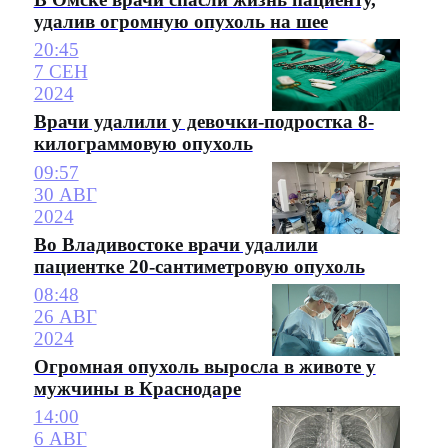
удалив огромную опухоль на шее
20:45
7 СЕН
2024
Врачи удалили у девочки-подростка 8-
килограммовую опухоль
09:57
30 АВГ
2024
Во Владивостоке врачи удалили
пациентке 20-сантиметровую опухоль
08:48
26 АВГ
2024
Огромная опухоль выросла в животе у
мужчины в Краснодаре
14:00
6 АВГ