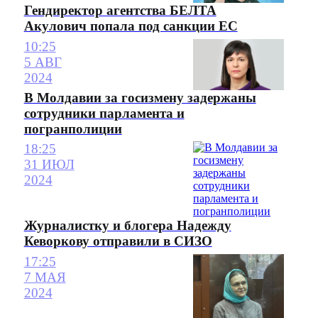
Гендиректор агентства БЕЛТА
Акулович попала под санкции ЕС
10:25
5 АВГ
2024
В Молдавии за госизмену задержаны
сотрудники парламента и
погранполиции
18:25
31 ИЮЛ
2024
Журналистку и блогера Надежду
Кеворкову отправили в СИЗО
17:25
7 МАЯ
2024