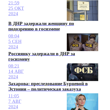
21:59
25 ОКТ
2024
В ДНР задержали женщину по
подозрению в госизмене
08:04
5 СЕН
2024
Россиянку задержали в ДНР за
госизмену
08:21
14 АВГ
2024
Захарова: преследование Бурцевой в
Эстонии – политическая заказуха
11:05
7 АВГ
2024