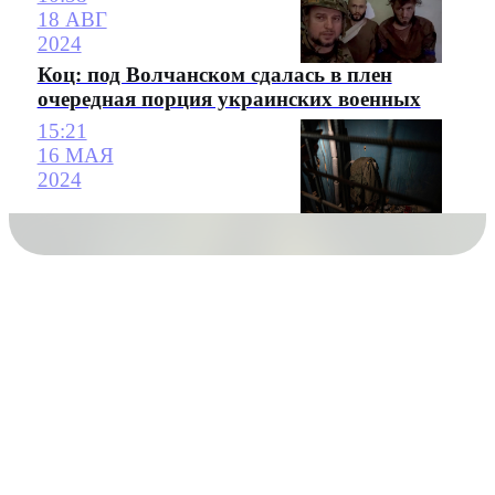
18 АВГ
2024
Коц: под Волчанском сдалась в плен
очередная порция украинских военных
15:21
16 МАЯ
2024