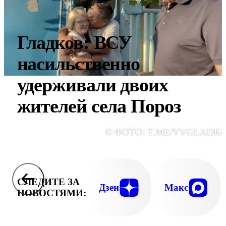
Гладков: ВСУ
насильственно
удерживали двоих
жителей села Пороз
© ФОТО: T.ME/VVGLADK
СЛЕДИТЕ ЗА
Дзен
Макс
НОВОСТЯМИ: