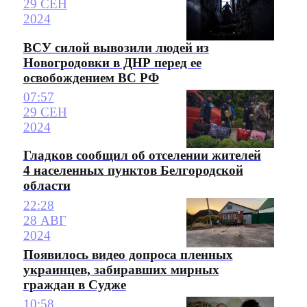
29 СЕН
2024
ВСУ силой вывозили людей из
Новогродовки в ДНР перед ее
освобождением ВС РФ
07:57
29 СЕН
2024
Гладков сообщил об отселении жителей
4 населенных пунктов Белгородской
области
22:28
28 АВГ
2024
Появилось видео допроса пленных
украинцев, забиравших мирных
граждан в Судже
10:58