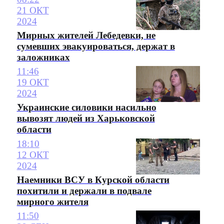
21 ОКТ
2024
Мирных жителей Лебедевки, не
сумевших эвакуироваться, держат в
заложниках
11:46
19 ОКТ
2024
Украинские силовики насильно
вывозят людей из Харьковской
области
18:10
12 ОКТ
2024
Наемники ВСУ в Курской области
похитили и держали в подвале
мирного жителя
11:50