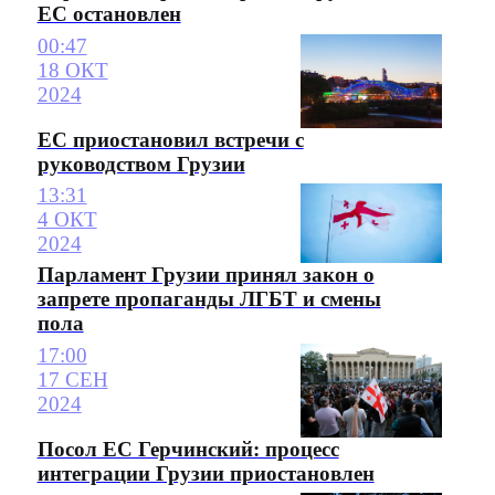
ЕС остановлен
00:47
18 ОКТ
2024
ЕС приостановил встречи с
руководством Грузии
13:31
4 ОКТ
2024
Парламент Грузии принял закон о
запрете пропаганды ЛГБТ и смены
пола
17:00
17 СЕН
2024
Посол ЕС Герчинский: процесс
интеграции Грузии приостановлен