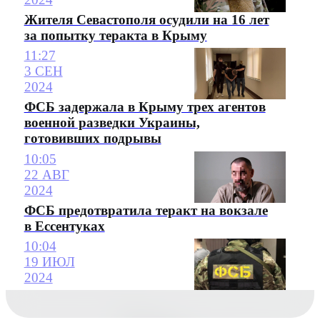
Жителя Севастополя осудили на 16 лет
за попытку теракта в Крыму
11:27
3 СЕН
2024
ФСБ задержала в Крыму трех агентов
военной разведки Украины,
готовивших подрывы
10:05
22 АВГ
2024
ФСБ предотвратила теракт на вокзале
в Ессентуках
10:04
19 ИЮЛ
2024