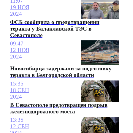
11:07
19 НОЯ
2024
ФСБ сообщила о предотвращении
теракта у Балаклавской ТЭС в
Севастополе
09:47
12 НОЯ
2024
Новосибирца задержали за подготовку
теракта в Белгородской области
15:35
18 СЕН
2024
В Севастополе предотвращен подрыв
железнодорожного моста
13:35
12 СЕН
2024