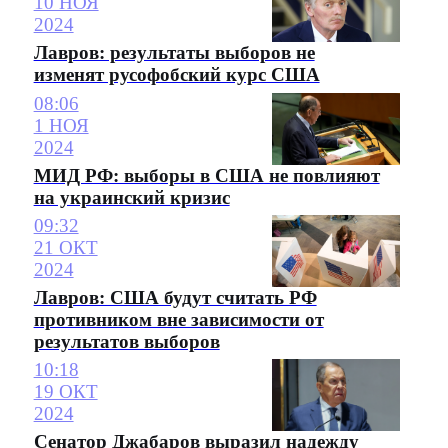
10 НОЯ
2024
Лавров: результаты выборов не
изменят русофобский курс США
08:06
1 НОЯ
2024
МИД РФ: выборы в США не повлияют
на украинский кризис
09:32
21 ОКТ
2024
Лавров: США будут считать РФ
противником вне зависимости от
результатов выборов
10:18
19 ОКТ
2024
Сенатор Джабаров выразил надежду