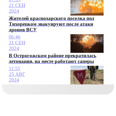
21 СЕН
2024
Жителей краснодарского поселка под
Тихорецком эвакуируют после атаки
дронов ВСУ
06:46
21 СЕН
2024
В Острогожском районе прекратилась
детонация, на месте работают саперы
11:55
25 АВГ
2024