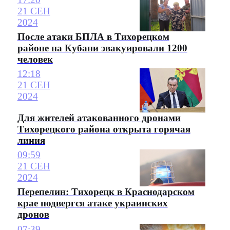
21 СЕН
2024
После атаки БПЛА в Тихорецком
районе на Кубани эвакуировали 1200
человек
12:18
21 СЕН
2024
Для жителей атакованного дронами
Тихорецкого района открыта горячая
линия
09:59
21 СЕН
2024
Перепелин: Тихорецк в Краснодарском
крае подвергся атаке украинских
дронов
07:39