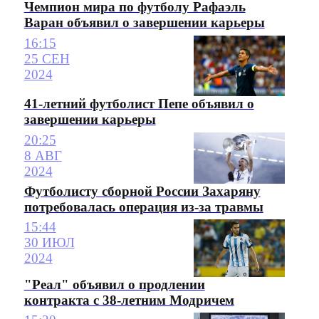
Чемпион мира по футболу Рафаэль
Варан объявил о завершении карьеры
16:15
25 СЕН
2024
41-летний футболист Пепе объявил о
завершении карьеры
20:25
8 АВГ
2024
Футболисту сборной России Захаряну
потребовалась операция из-за травмы
15:44
30 ИЮЛ
2024
"Реал" объявил о продлении
контракта с 38-летним Модричем