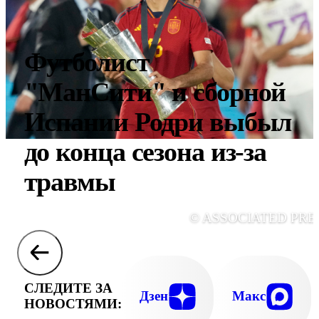
Футболист
"МанСити" и сборной
Испании Родри выбыл
до конца сезона из-за
травмы
© ASSOCIATED PRE
СЛЕДИТЕ ЗА
Дзен
Макс
НОВОСТЯМИ: