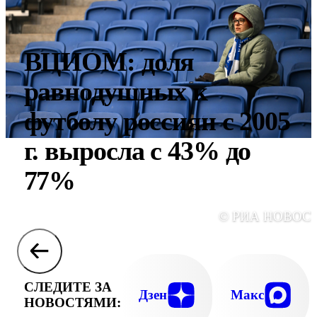
ВЦИОМ: доля
равнодушных к
футболу россиян с 2005
г. выросла с 43% до
77%
© РИА НОВОС
СЛЕДИТЕ ЗА
Дзен
Макс
НОВОСТЯМИ: