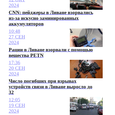
2024
CNN: пейджеры в Ливане взорвались
из-за искусно заминированных
аккумуляторов
10:48
27 СЕН
2024
Рации в Ливане взорвали с помощью
вещества PETN
17:36
20 СЕН
2024
Число погибших при взрывах
устройств связи в Ливане выросло до
32
12:05
19 СЕН
2024