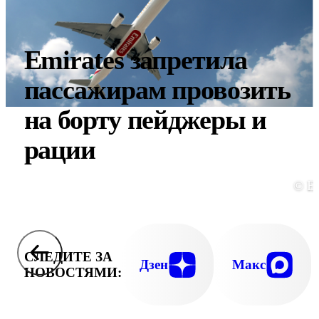
Emirates запретила
пассажирам провозить
на борту пейджеры и
рации
© E
СЛЕДИТЕ ЗА
Дзен
Макс
НОВОСТЯМИ: