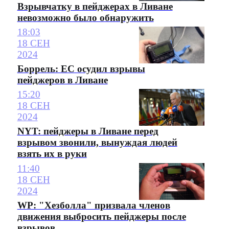
Взрывчатку в пейджерах в Ливане
невозможно было обнаружить
18:03
18 СЕН
2024
Боррель: ЕС осудил взрывы
пейджеров в Ливане
15:20
18 СЕН
2024
NYT: пейджеры в Ливане перед
взрывом звонили, вынуждая людей
взять их в руки
11:40
18 СЕН
2024
WP: "Хезболла" призвала членов
движения выбросить пейджеры после
взрывов