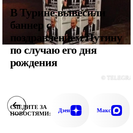
В Турине вывесили
баннер с
поздравлением Путину
по случаю его дня
рождения
© TELEGR
СЛЕДИТЕ ЗА
Дзен
Макс
НОВОСТЯМИ: