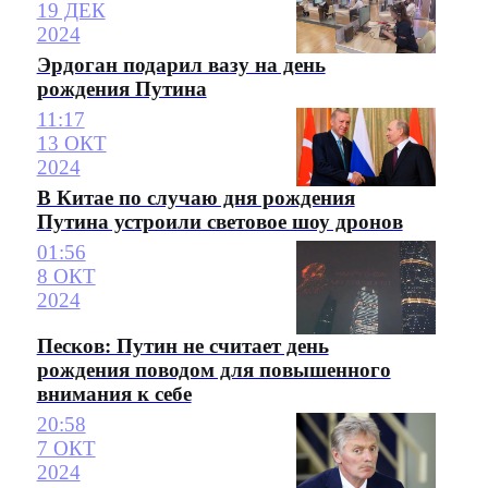
19 ДЕК
2024
Эрдоган подарил вазу на день
рождения Путина
11:17
13 ОКТ
2024
В Китае по случаю дня рождения
Путина устроили световое шоу дронов
01:56
8 ОКТ
2024
Песков: Путин не считает день
рождения поводом для повышенного
внимания к себе
20:58
7 ОКТ
2024