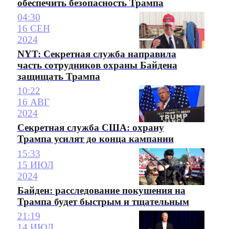
обеспечить безопасность Трампа
04:30
16 СЕН
2024
NYT: Секретная служба направила
часть сотрудников охраны Байдена
защищать Трампа
10:22
16 АВГ
2024
Секретная служба США: охрану
Трампа усилят до конца кампании
15:33
15 ИЮЛ
2024
Байден: расследование покушения на
Трампа будет быстрым и тщательным
21:19
14 ИЮЛ