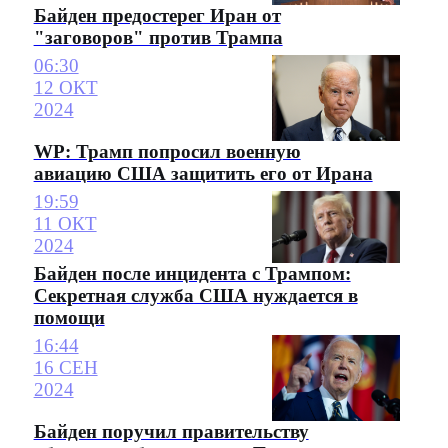
Байден предостерег Иран от
"заговоров" против Трампа
06:30
12 ОКТ
2024
WP: Трамп попросил военную
авиацию США защитить его от Ирана
19:59
11 ОКТ
2024
Байден после инцидента с Трампом:
Секретная служба США нуждается в
помощи
16:44
16 СЕН
2024
Байден поручил правительству