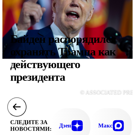
Байден распорядился
охранять Трампа как
действующего
президента
© ASSOCIATED PRE
СЛЕДИТЕ ЗА
Дзен
Макс
НОВОСТЯМИ: