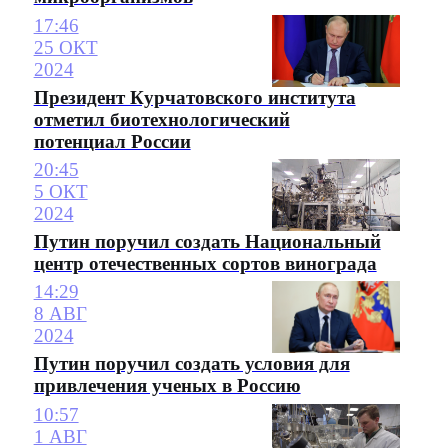
17:46
25 ОКТ
2024
Президент Курчатовского института
отметил биотехнологический
потенциал России
20:45
5 ОКТ
2024
Путин поручил создать Национальный
центр отечественных сортов винограда
14:29
8 АВГ
2024
Путин поручил создать условия для
привлечения ученых в Россию
10:57
1 АВГ