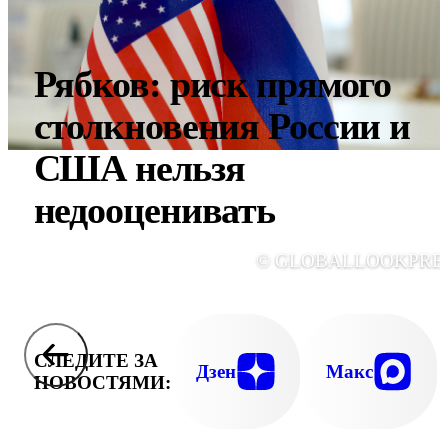
Рябков: риск прямого
столкновения России и
США нельзя
недооценивать
© GLOBALLOOKPRE
СЛЕДИТЕ ЗА
Дзен
Макс
НОВОСТЯМИ: