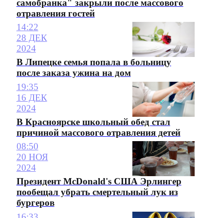
самобранка" закрыли после массового
отравления гостей
14:22
28 ДЕК
2024
В Липецке семья попала в больницу
после заказа ужина на дом
19:35
16 ДЕК
2024
В Красноярске школьный обед стал
причиной массового отравления детей
08:50
20 НОЯ
2024
Президент McDonald's США Эрлингер
пообещал убрать смертельный лук из
бургеров
16:33