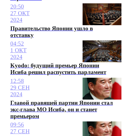
20:50
27 ОКТ
2024
Правительство Японии ушло в
отставку
04:52
1 ОКТ
2024
Kyodo: будущий премьер Японии
Исиба решил распустить парламент
12:58
29 СЕН
2024
Главой правящей партии Японии стал
экс-глава МО Исиба, он и станет
премьером
09:56
27 СЕН