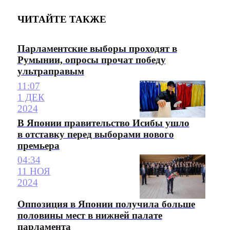
ЧИТАЙТЕ ТАКЖЕ
Парламентские выборы проходят в
Румынии, опросы прочат победу
ультраправым
11:07
1 ДЕК
2024
В Японии правительство Исибы ушло
в отставку перед выборами нового
премьера
04:34
11 НОЯ
2024
Оппозиция в Японии получила больше
половины мест в нижней палате
парламента