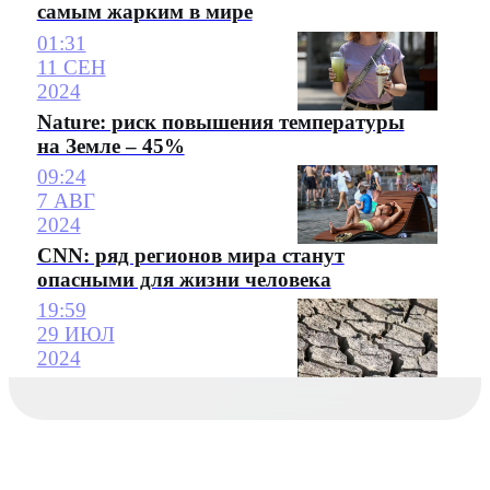
самым жарким в мире
01:31
11 СЕН
2024
Nature: риск повышения температуры
на Земле – 45%
09:24
7 АВГ
2024
CNN: ряд регионов мира станут
опасными для жизни человека
19:59
29 ИЮЛ
2024