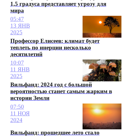
1,5 градуса представляет угрозу для
мира
05:47
13 ЯНВ
2025
Профессор Елисеев: климат будет
теплеть по инерции несколько
десятилетий
10:07
11 ЯНВ
2025
Вильфанд: 2024 год с большой
вероятностью станет самым жарким в
истории Земли
07:50
11 НОЯ
2024
Вильфанд: прошедшее лето стало