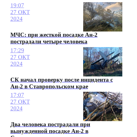
19:07
27 ОКТ
2024
МЧС: при жесткой посадке Ан-2
пострадали четыре человека
17:29
27 ОКТ
2024
СК начал проверку после инцидента с
Ан-2 в Ставропольском крае
17:07
27 ОКТ
2024
Два человека пострадали при
вынужденной посадке Ан-2 в