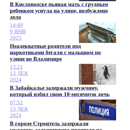
В Кисловодске пьяная мать с грудным
ребенком уснула на улице, возбуждено
дело
14:49
9 ЯНВ
2025
Неадекватные родители под
наркотиками бегали с малышом по
улице во Владимире
13:21
13 ДЕК
2024
В Забайкалье задержали мужчину,
который избил свою 10-месячную дочь
07:52
13 ДЕК
2024
В городе Строитель задержали
мужчину, задушившего приятеля на