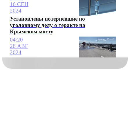
16 СЕН
2024
Установлены потерпевшие по
уголовному делу о теракте на
Крымском мосту
04:20
26 АВГ
2024