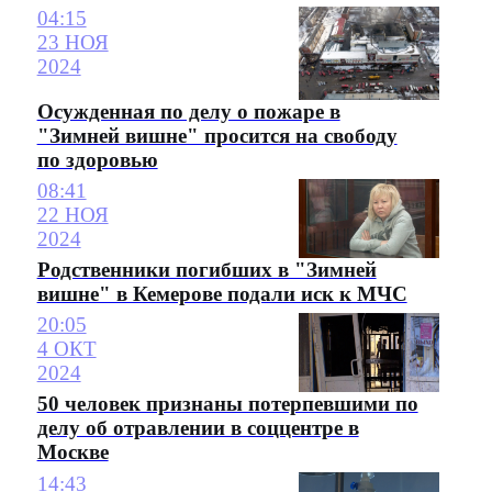
04:15
23 НОЯ
2024
Осужденная по делу о пожаре в
"Зимней вишне" просится на свободу
по здоровью
08:41
22 НОЯ
2024
Родственники погибших в "Зимней
вишне" в Кемерове подали иск к МЧС
20:05
4 ОКТ
2024
50 человек признаны потерпевшими по
делу об отравлении в соццентре в
Москве
14:43