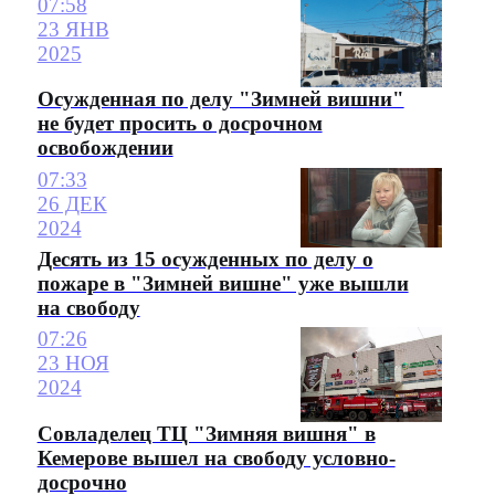
07:58
23 ЯНВ
2025
Осужденная по делу "Зимней вишни"
не будет просить о досрочном
освобождении
07:33
26 ДЕК
2024
Десять из 15 осужденных по делу о
пожаре в "Зимней вишне" уже вышли
на свободу
07:26
23 НОЯ
2024
Совладелец ТЦ "Зимняя вишня" в
Кемерове вышел на свободу условно-
досрочно