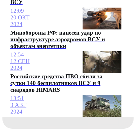
ВСУ
12:09
20 ОКТ
2024
Минобороны РФ: нанесен удар по
инфраструктуре аэродромов ВСУ и
объектам энергетики
12:54
12 СЕН
2024
Российские средства ПВО сбили за
сутки 140 беспилотников ВСУ и 9
снарядов HIMARS
13:51
3 АВГ
2024