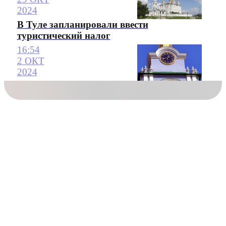
2024
В Туле запланировали ввести
туристический налог
16:54
2 ОКТ
2024