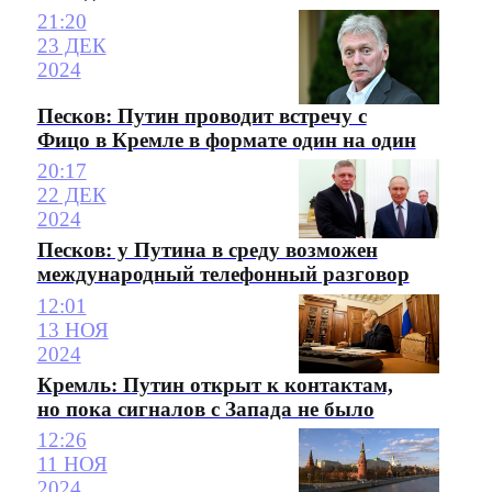
21:20
23 ДЕК
2024
Песков: Путин проводит встречу с
Фицо в Кремле в формате один на один
20:17
22 ДЕК
2024
Песков: у Путина в среду возможен
международный телефонный разговор
12:01
13 НОЯ
2024
Кремль: Путин открыт к контактам,
но пока сигналов с Запада не было
12:26
11 НОЯ
2024