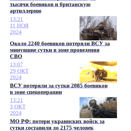
тысячи боевиков и британскую
артиллерию
13:21
11 НОЯ
2024
Около 2240 боевиков потеряли ВСУ за
минувшие сутки в зоне проведения
СВО
13:07
29 ОКТ
2024
ВСУ потеряли за сутки 2085 боевиков
в зоне спецоперации
13:21
3 ОКТ
2024
МО РФ: потери украинских войск за
сутки составили до 2175 человек