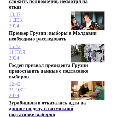
сложить полномочия, несмотря на
отказ
13:37
1 ДЕК
2024
Премьер Грузии: выборы в Молдавии
необходимо расследовать
15:42
11 НОЯ
2024
Госдеп призвал президента Грузии
предоставить данные о подтасовке
выборов
12:42
31 ОКТ
2024
Зурабишвили отказалась идти на
допрос по делу о возможной
подтасовке выборов