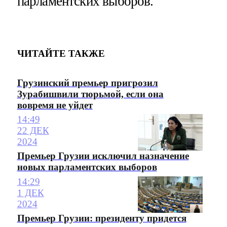
парламентских выборов.
ЧИТАЙТЕ ТАКЖЕ
Грузинский премьер пригрозил
Зурабишвили тюрьмой, если она
вовремя не уйдет
14:49
22 ДЕК
2024
Премьер Грузии исключил назначение
новых парламентских выборов
14:29
1 ДЕК
2024
Премьер Грузии: президенту придется