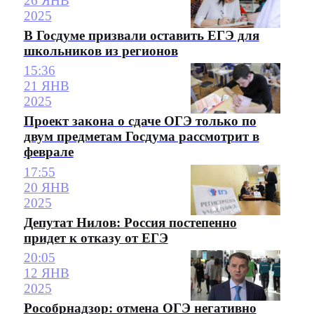
26 ЯНВ
2025
В Госдуме призвали оставить ЕГЭ для
школьников из регионов
15:36
21 ЯНВ
2025
Проект закона о сдаче ОГЭ только по
двум предметам Госдума рассмотрит в
феврале
17:55
20 ЯНВ
2025
Депутат Нилов: Россия постепенно
придет к отказу от ЕГЭ
20:05
12 ЯНВ
2025
Рособрнадзор: отмена ОГЭ негативно