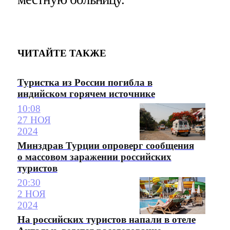
ЧИТАЙТЕ ТАКЖЕ
Туристка из России погибла в
индийском горячем источнике
10:08
27 НОЯ
2024
Минздрав Турции опроверг сообщения
о массовом заражении российских
туристов
20:30
2 НОЯ
2024
На российских туристов напали в отеле