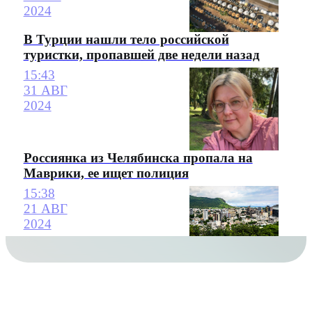
2024
В Турции нашли тело российской
туристки, пропавшей две недели назад
15:43
31 АВГ
2024
Россиянка из Челябинска пропала на
Маврики, ее ищет полиция
15:38
21 АВГ
2024