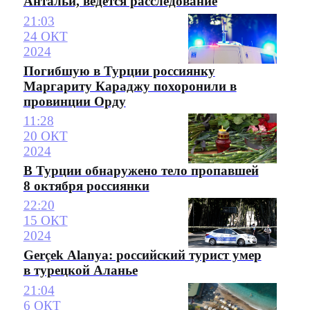
Антальи, ведется расследование
21:03
24 ОКТ
2024
Погибшую в Турции россиянку
Маргариту Караджу похоронили в
провинции Орду
11:28
20 ОКТ
2024
В Турции обнаружено тело пропавшей
8 октября россиянки
22:20
15 ОКТ
2024
Gerçek Alanya: российский турист умер
в турецкой Аланье
21:04
6 ОКТ