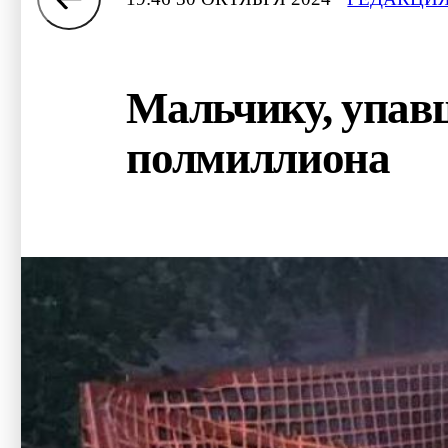
Мальчику, упавш
полмиллиона