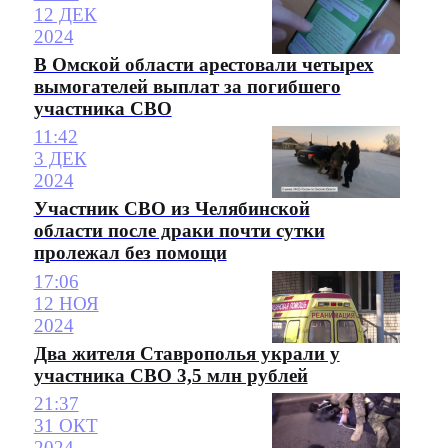
12 ДЕК
2024
В Омской области арестовали четырех
вымогателей выплат за погибшего
участника СВО
11:42
3 ДЕК
2024
Участник СВО из Челябинской
области после драки почти сутки
пролежал без помощи
17:06
12 НОЯ
2024
Два жителя Ставрополья украли у
участника СВО 3,5 млн рублей
21:37
31 ОКТ
2024