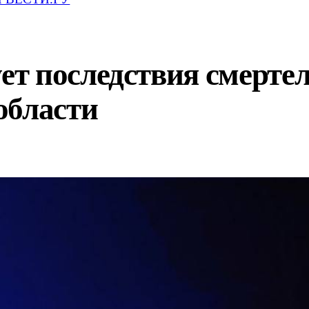
т последствия смерте
области