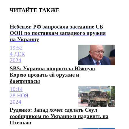
ЧИТАЙТЕ ТАКЖЕ
Небензя: РФ запросила заседание СБ
ООН по поставкам западного оружия
на Украину
19:52
4 ДЕК
2024
SBS: Украина попросила Южную
Корею продать ей оружие и
боеприпасы
10:14
28 НОЯ
2024
Руденко: Запад хочет сделать Сеул
сообщником по Украине и надавить на
Пхеньян