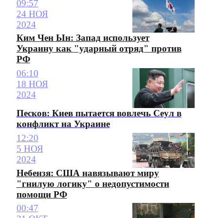
09:57
24 НОЯ
2024
Ким Чен Ын: Запад использует
Украину как "ударный отряд" против
РФ
06:10
18 НОЯ
2024
Песков: Киев пытается вовлечь Сеул в
конфликт на Украине
12:20
5 НОЯ
2024
Небензя: США навязывают миру
"гнилую логику" о недопустимости
помощи РФ
00:47