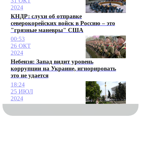
31 ОКТ
2024
КНДР: слухи об отправке
cеверокорейских войск в Россию – это
"грязные маневры" США
00:53
26 ОКТ
2024
Небензя: Запад видит уровень
коррупции на Украине, игнорировать
это не удается
18:24
25 ИЮЛ
2024