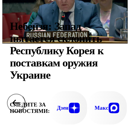
Небензя: Запад
пытается склонить
Республику Корея к
поставкам оружия
Украине
СЛЕДИТЕ ЗА
Дзен
Макс
НОВОСТЯМИ: