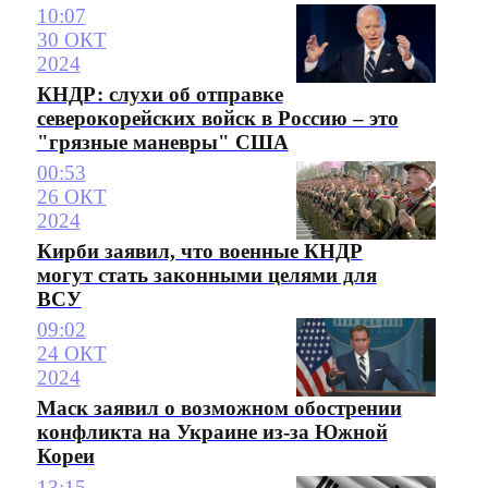
10:07
30 ОКТ
2024
КНДР: слухи об отправке
cеверокорейских войск в Россию – это
"грязные маневры" США
00:53
26 ОКТ
2024
Кирби заявил, что военные КНДР
могут стать законными целями для
ВСУ
09:02
24 ОКТ
2024
Маск заявил о возможном обострении
конфликта на Украине из-за Южной
Кореи
13:15