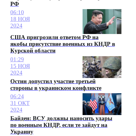
РФ
06:10
18 НОЯ
2024
США пригрозили ответом РФ на
якобы присутствие военных из КНДР в
Курской области
01:29
15 НОЯ
2024
Остин допустил участие третьей
стороны в украинском конфликте
06:24
31 ОКТ
2024
Байден: ВСУ должны наносить удары
по военным КНДР, если те зайдут на
Украину